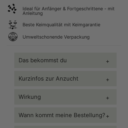
Ideal für Anfänger & Fortgeschrittene - mit
Anleitung
Beste Keimqualität mit Keimgarantie
Umweltschonende Verpackung
Das bekommst du
Kurzinfos zur Anzucht
SALBEI
- Salbei zählt zu den ältesten
bekannten Heilpflanzen. Neben seinen
vielseitigen Wirkungen ist er auch ein
Wirkung
Anzucht
Abstand
Standort
Wässerung
beliebtes Gewürzkraut der mediterranen
Küche und veredelt Saltimbocca oder
Wann kommt meine Bestellung?
Antipasti.
ab März
35cm
Sonnig, durchlässig
wenig
Wirkung
ZERTIFIZIERTE BIO SAMEN
- Unser Bio