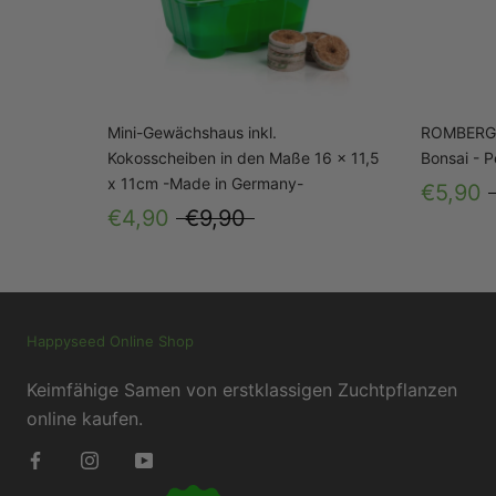
Mini-Gewächshaus inkl.
ROMBERG M
Kokosscheiben in den Maße 16 x 11,5
Bonsai - P
x 11cm -Made in Germany-
€5,90
€4,90
€9,90
Happyseed Online Shop
Keimfähige Samen von erstklassigen Zuchtpflanzen
online kaufen.